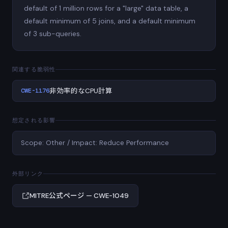
default of 1 million rows for a "large" data table, a
default minimum of 5 joins, and a default minimum
of 3 sub-queries.
関連する脆弱性
CWE-1176
非効率的なCPU計算
想定される影響
Scope: Other / Impact: Reduce Performance
外部リンク
MITRE公式ページ — CWE-1049