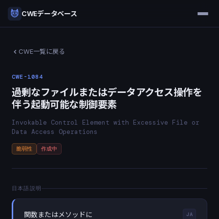
CWEデータベース
CWE一覧に戻る
CWE-1084
過剰なファイルまたはデータアクセス操作を
伴う起動可能な制御要素
Invokable Control Element with Excessive File or
Data Access Operations
脆弱性
作成中
日本語説明
関数またはメソッドに
JA