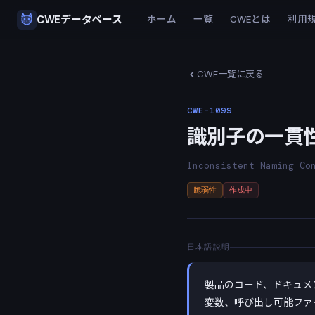
CWEデータベース
ホーム
一覧
CWEとは
利用
CWE一覧に戻る
CWE-1099
識別子の一貫
Inconsistent Naming Co
脆弱性
作成中
日本語説明
製品のコード、ドキュメ
変数、呼び出し可能ファ