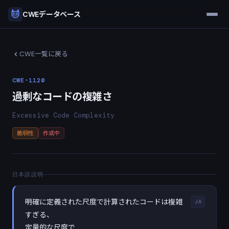
CWEデータベース
CWE一覧に戻る
CWE-1120
過剰なコードの複雑さ
Excessive Code Complexity
脆弱性
作成中
日本語説明
明確に定義された尺度で計算されたコードは複雑
JA
すぎる、
定量的な尺度で