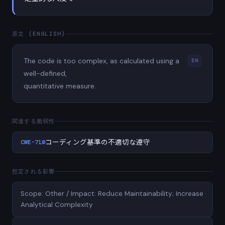
原文 (ENGLISH)
The code is too complex, as calculated using a
EN
well-defined,
quantitative measure.
関連する脆弱性
CWE-710
コーディング基準の不適切な遵守
想定される影響
Scope: Other / Impact: Reduce Maintainability; Increase
Analytical Complexity