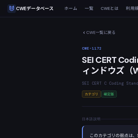
CWEデータベース
ホーム
一覧
CWEとは
利用
CWE一覧に戻る
CWE-1172
SEI CERT C
ィンドウズ（W
SEI CERT C Coding Stan
カテゴリ
確定版
日本語説明
このカテゴリの弱点は、SEI C