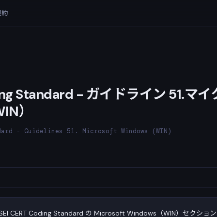
規約
oding Standard - ガイドライン 5
IN）
dard - Guidelines 51. Microsoft Windows (WIN)
ERT Coding Standard の Microsoft Windows（WIN）セ