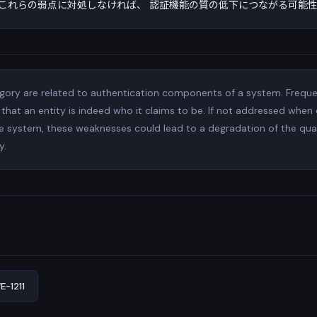
これらの弱点に対処しなければ、 認証機能の質の低下につながる可能
gory are related to authentication components of a system. Freque
fy that an entity is indeed who it claims to be. If not addressed when
 system, these weaknesses could lead to a degradation of the qual
y.
-1211