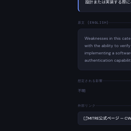
設計または実装する際に
原文 (ENGLISH)
Weaknesses in this cate
with the ability to veri
implementing a software
authentication capabilit
想定される影響
不明
外部リンク
MITRE公式ページ — CWE