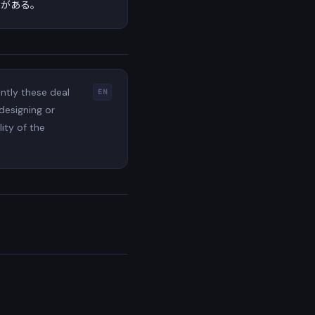
性がある。
ntly these deal
EN
 designing or
ity of the