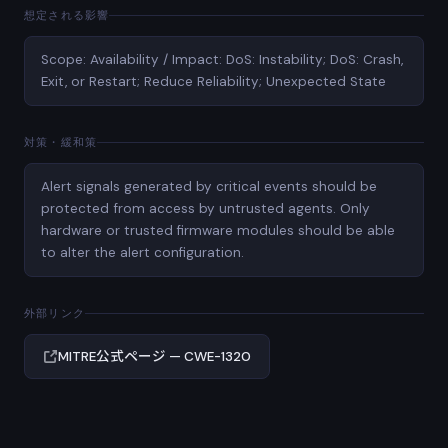
想定される影響
Scope: Availability / Impact: DoS: Instability; DoS: Crash,
Exit, or Restart; Reduce Reliability; Unexpected State
対策・緩和策
Alert signals generated by critical events should be
protected from access by untrusted agents. Only
hardware or trusted firmware modules should be able
to alter the alert configuration.
外部リンク
MITRE公式ページ — CWE-1320