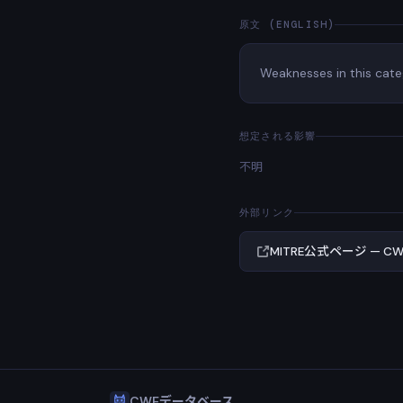
原文 (ENGLISH)
Weaknesses in this cate
想定される影響
不明
外部リンク
MITRE公式ページ — CWE
CWEデータベース