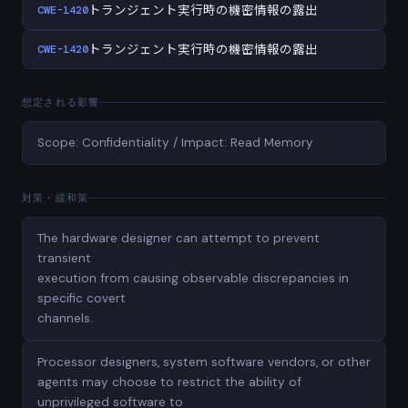
CWE-1420
トランジェント実行時の機密情報の露出
CWE-1420
トランジェント実行時の機密情報の露出
想定される影響
Scope: Confidentiality / Impact: Read Memory
対策・緩和策
The hardware designer can attempt to prevent
transient
execution from causing observable discrepancies in
specific covert
channels.
Processor designers, system software vendors, or other
agents may choose to restrict the ability of
unprivileged software to