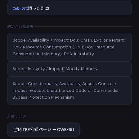
CWE-682
誤った計算
想定される影響
Scope: Availability / Impact: DoS: Crash, Exit, or Restart;
DoS: Resource Consumption (CPU); DoS: Resource
Consumption (Memory); DoS: Instability
Scope: Integrity / Impact: Modify Memory
Scope: Confidentiality, Availability, Access Control /
Impact: Execute Unauthorized Code or Commands;
Bypass Protection Mechanism
外部リンク
MITRE公式ページ — CWE-191