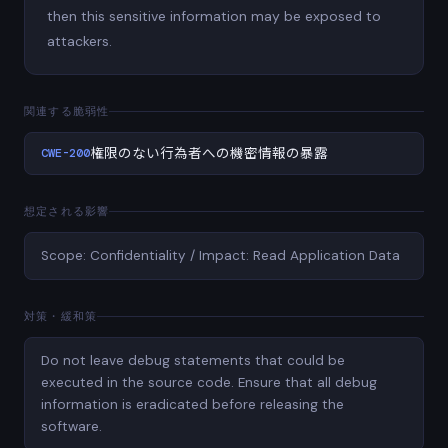
then this sensitive information may be exposed to
attackers.
関連する脆弱性
CWE-200
権限のない行為者への機密情報の暴露
想定される影響
Scope: Confidentiality / Impact: Read Application Data
対策・緩和策
Do not leave debug statements that could be
executed in the source code. Ensure that all debug
information is eradicated before releasing the
software.