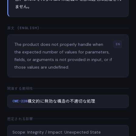
ません。
原文 (ENGLISH)
The product does not properly handle when
EN
the expected number of values for parameters,
fields, or arguments is not provided in input, or if
those values are undefined.
関連する脆弱性
CWE-228
構文的に無効な構造の不適切な処理
想定される影響
Scope: Integrity / Impact: Unexpected State