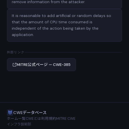
remove information from the attacker.
It is reasonable to add artificial or random delays so
that the amount of CPU time consumed is
independent of the action being taken by the
application.
外部リンク
MITRE公式ページ — CWE-385
CWEデータベース
ホーム
一覧
CWEとは
利用規約
MITRE CWE
インフラ技術部